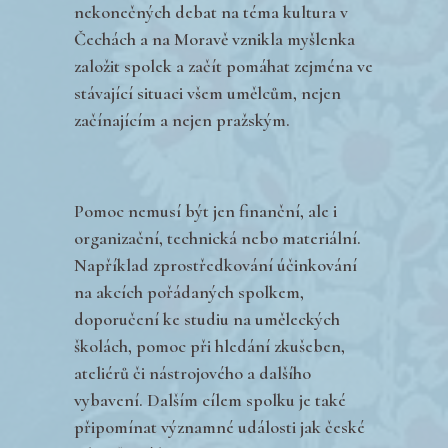
nekonečných debat na téma kultura v
Čechách a na Moravě vznikla myšlenka
založit spolek a začít pomáhat zejména ve
stávající situaci všem umělcům, nejen
začínajícím a nejen pražským.
Pomoc nemusí být jen finanční, ale i
organizační, technická nebo materiální.
Například zprostředkování účinkování
na akcích pořádaných spolkem,
doporučení ke studiu na uměleckých
školách, pomoc při hledání zkušeben,
ateliérů či nástrojového a dalšího
vybavení. Dalším cílem spolku je také
připomínat významné události jak české