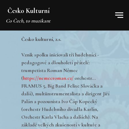
Česko Kulturní
Co Čech, to muzikant
Česko kulturní, z.s.
Vznik spolku iniciovali tři hudebníci -
pedagogové a dlouholetí přátelé:
trumpetista Roman Němec
(
https://nemecroman.cz/
orchestr...
FRAMUS 5, Big Band Felixe Slováčka a
další), multiinstrumentalista a dirigent Jiří
Palán a pozounista Ivo Čáp Kopecký
(orchestr Hudebního divadla Karlín,
Orchestr Karla Vlacha a dalších). Na
základě velkých zkušeností v kultuře a