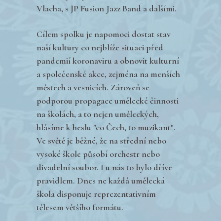
Vlacha, s JP Fusion Jazz Band a dalšími.
Cílem spolku je napomoci dostat stav
naší kultury co nejblíže situaci před
pandemií koronaviru a obnovit kulturní
a společenské akce, zejména na menších
městech a vesnicích. Zároveň se
podporou propagace umělecké činnosti
na školách, a to nejen uměleckých,
hlásíme k heslu "co Čech, to muzikant".
Ve světě je běžné, že na střední nebo
vysoké škole působí orchestr nebo
divadelní soubor. I u nás to bylo dříve
pravidlem. Dnes ne každá umělecká
škola disponuje reprezentativním
tělesem většího formátu.