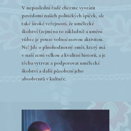
V neposlední řadě chceme vyvrátit
povědomí našich politických špiček, ale
také široké veřejnosti, že umělecké
školství (zejména to základní) a umění
vůbec je pouze volnočasovou aktivitou.
Ne! Jde o plnohodnotný směr, který má
v naší zemi velkou a kvalitní historii, a je
třeba vytrvat a podporovat umělecké
školství a další působení jeho
absolventů v kultuře.