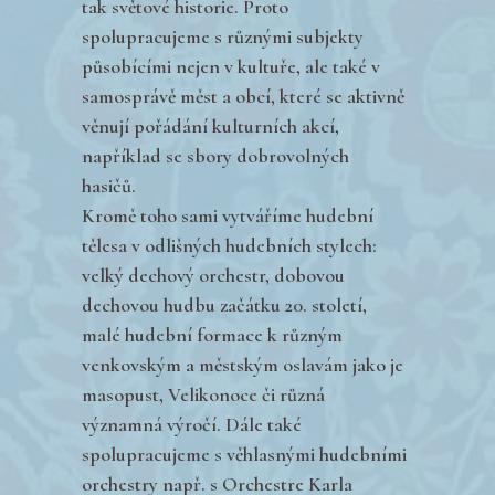
tak světové historie. Proto
spolupracujeme s různými subjekty
působícími nejen v kultuře, ale také v
samosprávě měst a obcí, které se aktivně
věnují pořádání kulturních akcí,
například se sbory dobrovolných
hasičů.
Kromě toho sami vytváříme hudební
tělesa v odlišných hudebních stylech:
velký dechový orchestr, dobovou
dechovou hudbu začátku 20. století,
malé hudební formace k různým
venkovským a městským oslavám jako je
masopust, Velikonoce či různá
významná výročí. Dále také
spolupracujeme s věhlasnými hudebními
orchestry např. s Orchestre Karla