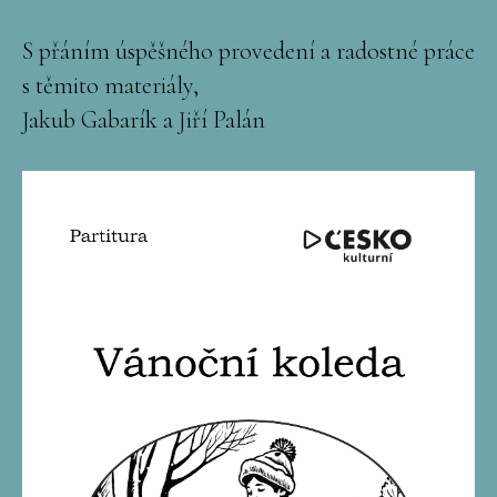
S přáním úspěšného provedení a radostné práce
s těmito materiály,
Jakub Gabarík a Jiří Palán