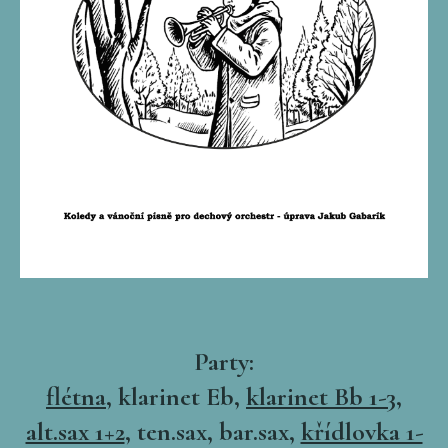
Party:
flétna
, klarinet Eb,
klarinet Bb 1-3
,
alt.sax 1+2
, ten.sax, bar.sax,
křídlovka 1-