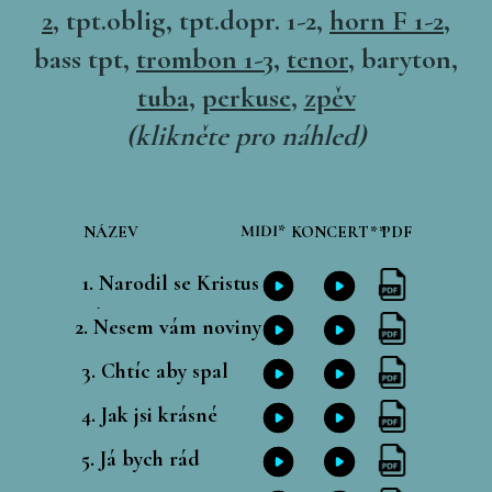
2
, tpt.oblig, tpt.dopr. 1-2,
horn F 1-2
,
bass tpt,
trombon 1-3
,
tenor
, baryton,
tuba
,
perkuse
,
zpěv
(klikněte pro náhled)
MIDI*
NÁZEV
KONCERT**
PDF
1. Narodil se Kristus
Pán
2.
Nesem vám noviny
3
. Chtíc aby spal
4
.
Jak jsi krásné
5
. Já bych rád