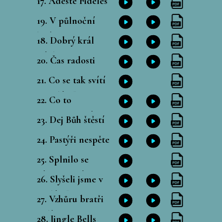
17. Adeste Fideles
19. V půlnoční
hodinu
18. Dobrý král
Václav
20. Čas radosti
21. Co se tak svítí
v Betlémě
22. Co to
znamenati má
23. Dej Bůh štěstí
24. Pastýři nespěte
25. Splnilo se
Písmo svaté
26. Slyšeli jsme v
Betlémě
27. Vzhůru bratři
milí
28. Jingle Bells