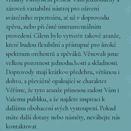
zároveň variabilní nástroj pro oživení
svátečního repertoáru, ať už v doprovodu
zpěvu, nebo při čistě instrumentálním
provedení. Cílem bylo vytvořit takové aranže,
které budou flexibilní a přístupné pro široké
spektrum orchestrů a zpěváků. Věnovali jsme
velkou pozornost jednoduchosti a skladnosti.
Doprovody mají krátkou předehru, většinou i
dohru, a převážně opakující se charakter.
Věříme, že tyto aranže přinesou radost Vám i
Vašemu publiku, a že najdete inspiraci k
dalšímu obohacení svých vystoupení. Pokud
máte další dotazy nebo náměty, neváhejte nás
kontaktovat.