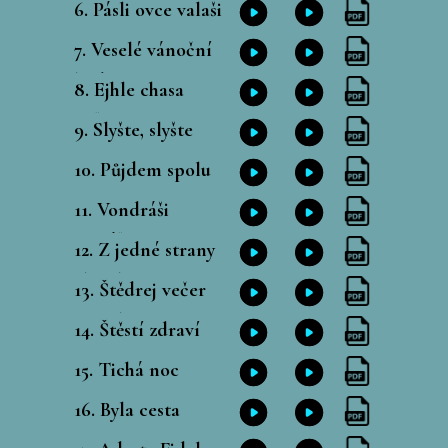
6
. Pásli ovce valaši
7
. Veselé vánoční
hody
8. Ejhle chasa
naše
9. Slyšte, slyšte
10. Půjdem spolu
11. Vondráši
Matóši
12. Z jedné strany
chvojka
13. Štědrej večer
nastal
14. Štěstí zdraví
15. Tichá noc
16. Byla cesta