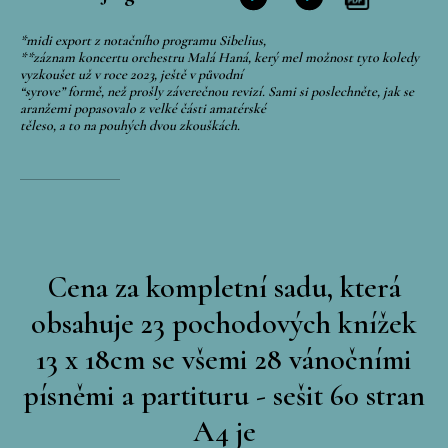
*midi export z notačního programu Sibelius,
**záznam koncertu orchestru Malá Haná, kerý mel možnost tyto koledy
vyzkoušet už v roce 2023, ještě v původní
“syrove” formě, než prošly záverečnou revizí. Sami si poslechněte, jak se
aranžemi popasovalo z velké části amatérské
těleso, a to na pouhých dvou zkouškách.
Cena za kompletní sadu, která
obsahuje 23 pochodových knížek
13 x 18cm se všemi 28 vánočními
písněmi a partituru - sešit 60 stran
A4 je