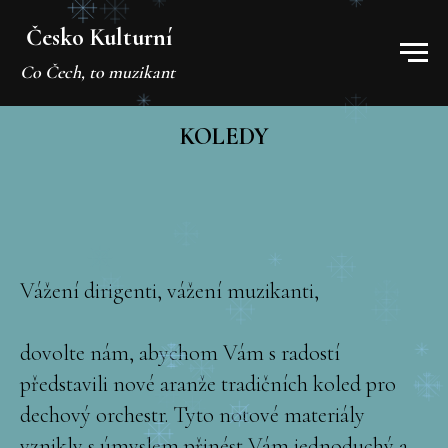
Česko Kulturní
Co Čech, to muzikant
KOLEDY
Vážení dirigenti, vážení muzikanti,
dovolte nám, abychom Vám s radostí
představili nové aranže tradičních koled pro
dechový orchestr. Tyto notové materiály
vznikly s úmyslem přinést Vám jednoduchý a